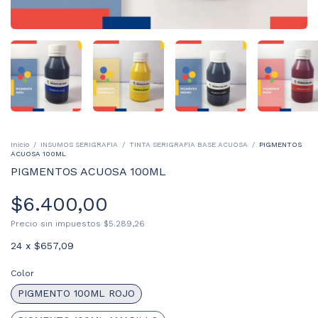
Inicio
/
INSUMOS SERIGRAFIA
/
TINTA SERIGRAFIA BASE ACUOSA
/
PIGMENTOS
ACUOSA 100ML
PIGMENTOS ACUOSA 100ML
$6.400,00
Precio sin impuestos
$5.289,26
24
x
$657,09
Color
PIGMENTO 100ML ROJO